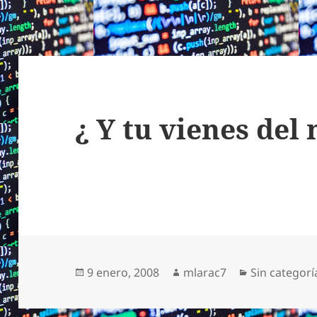
¿ Y tu vienes del
Publicado
Autor
Categorías
9 enero, 2008
mlarac7
Sin categorí
el