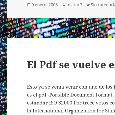
Publicado
Autor
Categorías
9 enero, 2008
mlarac7
Sin categorí
el
El Pdf se vuelve 
Esto ya se venia venir con uno de lo
es el pdf -Portable Document Format, 
estandar ISO 32000 Por trece votos co
la International Organization for St