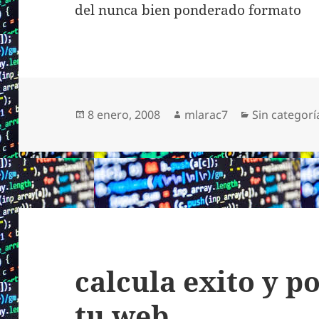
del nunca bien ponderado formato
Publicado
Autor
Categorías
8 enero, 2008
mlarac7
Sin categorí
el
calcula exito y p
tu web