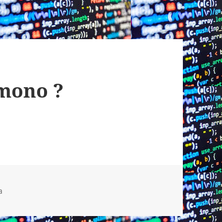
 mono ?
a