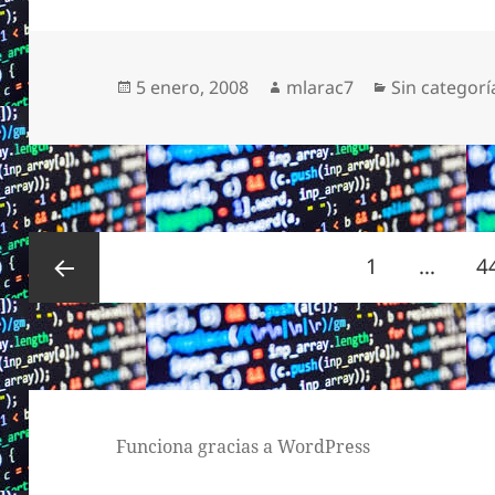
Publicado
Autor
Categorías
5 enero, 2008
mlarac7
Sin categorí
el
Paginación
Página
P
1
…
4
de
entradas
Página
anterior
Funciona gracias a WordPress