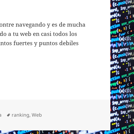
contre navegando y es de mucha
do a tu web en casi todos los
untos fuertes y puntos debiles
Etiquetas
a
ranking
,
Web