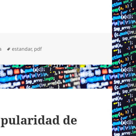
Etiquetas
a
estandar
,
pdf
opularidad de