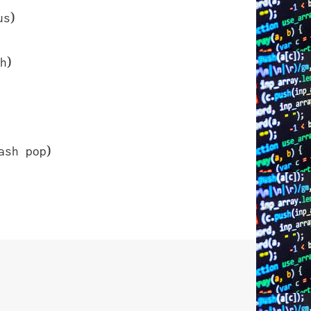
)
us
)
sh
)
ash pop