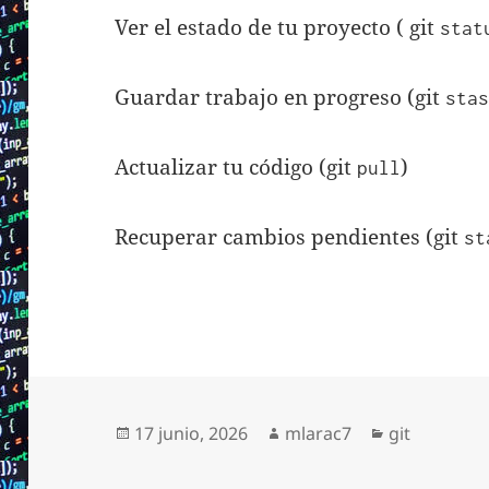
Ver el estado de tu proyecto ( git
stat
Guardar trabajo en progreso (git
sta
Actualizar tu código (git
)
pull
Recuperar cambios pendientes (git
st
Publicado
Autor
Categorías
17 junio, 2026
mlarac7
git
el