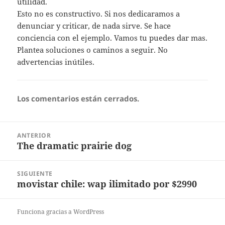
utilidad.
Esto no es constructivo. Si nos dedicaramos a
denunciar y criticar, de nada sirve. Se hace
conciencia con el ejemplo. Vamos tu puedes dar mas.
Plantea soluciones o caminos a seguir. No
advertencias inútiles.
Los comentarios están cerrados.
Navegación
ANTERIOR
de
The dramatic prairie dog
Entrada
entradas
anterior:
SIGUIENTE
movistar chile: wap ilimitado por $2990
Entrada
siguiente:
Funciona gracias a WordPress