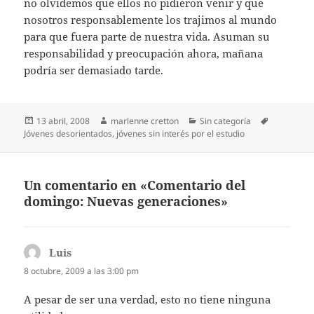
no olvidemos que ellos no pidieron venir y que
nosotros responsablemente los trajimos al mundo
para que fuera parte de nuestra vida. Asuman su
responsabilidad y preocupación ahora, mañana
podría ser demasiado tarde.
Publicado
Autor
Categorías
Etiquetas
13 abril, 2008
marlenne cretton
Sin categoría
el
Jóvenes desorientados
,
jóvenes sin interés por el estudio
Un comentario en «Comentario del
domingo: Nuevas generaciones»
Luis
dice:
8 octubre, 2009 a las 3:00 pm
A pesar de ser una verdad, esto no tiene ninguna