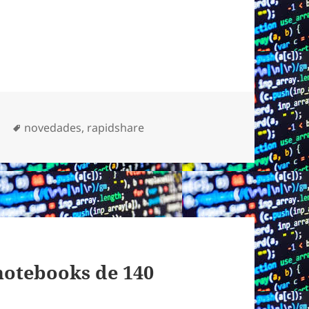
Etiquetas
a
novedades
,
rapidshare
 notebooks de 140