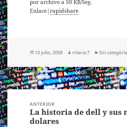
por archivo a 50 KB/Seg.
Enlace|
rapidshare
Publicado
Autor
Categorías
10 julio, 2008
mlarac7
Sin categorí
el
Navegación
de
ANTERIOR
La historia de dell y sus
entradas
Entrada
dolares
anterior: