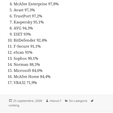
McAfee Enterprise 97,8%
Avast 97,3%
TrustPort 97,2%
Kaspersky 95,1%
AVG 94,3%
ESET 93%
BitDefender 92,4%
F-Secure 91,1%
eScan 91%
Sophos 90,1%
Norman 88,5%
Microsoft 84,6%
McAfee Home 84,4%
VBA32 71,9%
Publicado
Autor
Categorías
Etiquetas
25 septiembre, 2008
mlarac7
Sin categoría
el
ranking