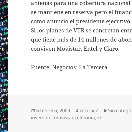
antenas para una cobertura nacional 
se mantiene en reserva pero el finan
como anuncio el presidente ejecutivo
Si los planes de VTR se concretan en
que tiene más de 14 millones de abona
conviven Movistar, Entel y Claro.
Fuente: Negocios; La Tercera.
Publicado
Autor
Categoría
6 febrero, 2009
mlarac7
Sin catego
el
inversión
,
movistar
,
telefonia
,
vtr