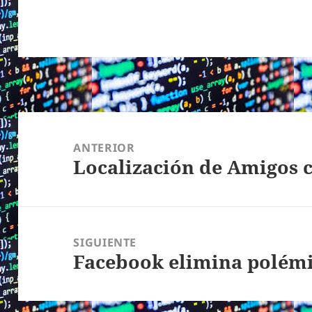
Navegación
de
ANTERIOR
Localización de Amigos c
entradas
Entrada
anterior:
SIGUIENTE
Facebook elimina polémi
Entrada
siguiente: