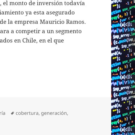
, el monto de inversión todavía
ciamiento ya esta asegurado
 de la empresa Mauricio Ramos.
trara a competir a un segmento
dos en Chile, en el que
s
Etiquetas
ría
cobertura
,
generación
,