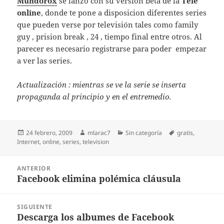
MundoFox
se lanzo con su version beta de la
Tele
online
, donde te pone a disposicion diferentes series
que pueden verse por televisión tales como family
guy , prision break , 24 , tiempo final entre otros. Al
parecer es necesario registrarse para poder empezar
a ver las series.
Actualización : mientras se ve la serie se inserta
propaganda al principio y en el entremedio.
Publicado
Autor
Categorías
Etiquetas
24 febrero, 2009
mlarac7
Sin categoría
gratis
,
el
Internet
,
online
,
series
,
television
Navegación
ANTERIOR
de
Facebook elimina polémica cláusula
Entrada
entradas
anterior:
SIGUIENTE
Descarga los albumes de Facebook
Entrada