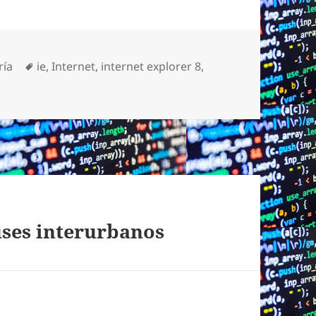
s
Etiquetas
ría
ie
,
Internet
,
internet explorer 8
,
uses interurbanos