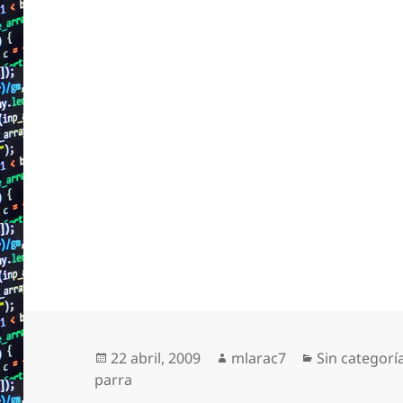
Publicado
Autor
Categorías
22 abril, 2009
mlarac7
Sin categorí
el
parra