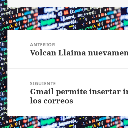
Navegación
de
ANTERIOR
Volcan Llaima nuevamen
entradas
Entrada
anterior:
SIGUIENTE
Gmail permite insertar 
Entrada
los correos
siguiente: