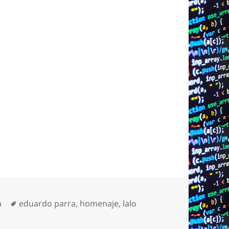
Etiquetas
a
eduardo parra
,
homenaje
,
lalo