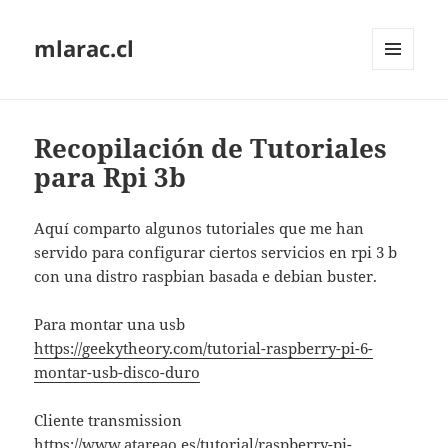
mlarac.cl
MENÚ
Y
WIDGETS
Recopilación de Tutoriales
para Rpi 3b
Aquí comparto algunos tutoriales que me han
servido para configurar ciertos servicios en rpi 3 b
con una distro raspbian basada e debian buster.
Para montar una usb
https://geekytheory.com/tutorial-raspberry-pi-6-
montar-usb-disco-duro
Cliente transmission
https://www.atareao.es/tutorial/raspberry-pi-