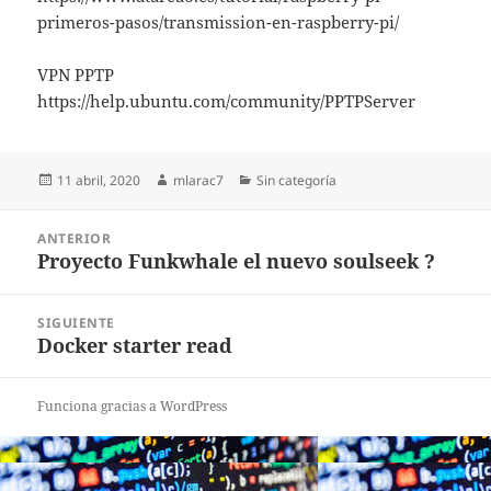
primeros-pasos/transmission-en-raspberry-pi/
VPN PPTP
https://help.ubuntu.com/community/PPTPServer
Publicado
Autor
Categorías
11 abril, 2020
mlarac7
Sin categoría
el
Navegación
ANTERIOR
de
Proyecto Funkwhale el nuevo soulseek ?
Entrada
entradas
anterior:
SIGUIENTE
Docker starter read
Entrada
siguiente:
Funciona gracias a WordPress