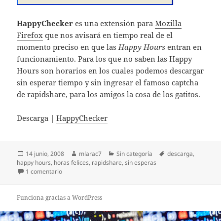
HappyChecker
es una extensión para
Mozilla
Firefox
que nos avisará en tiempo real de el
momento preciso en que las
Happy Hours
entran en
funcionamiento. Para los que no saben las Happy
Hours son horarios en los cuales podemos descargar
sin esperar tiempo y sin ingresar el famoso captcha
de rapidshare, para los amigos la cosa de los gatitos.
Descarga |
HappyChecker
Publicado
Autor
Categorías
Etiquetas
14 junio, 2008
mlarac7
Sin categoría
descarga
,
el
happy hours
,
horas felices
,
rapidshare
,
sin esperas
en Olvidate de los gatitos de rapidshare, bienvenidas Hap
1 comentario
Funciona gracias a WordPress