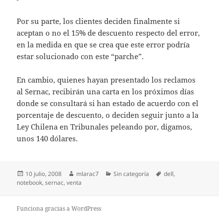
Por su parte, los clientes deciden finalmente si
aceptan o no el 15% de descuento respecto del error,
en la medida en que se crea que este error podría
estar solucionado con este “parche”.
En cambio, quienes hayan presentado los reclamos
al Sernac, recibirán una carta en los próximos días
donde se consultará si han estado de acuerdo con el
porcentaje de descuento, o deciden seguir junto a la
Ley Chilena en Tribunales peleando por, digamos,
unos 140 dólares.
Publicado
Autor
Categorías
Etiquetas
10 julio, 2008
mlarac7
Sin categoría
dell
,
el
notebook
,
sernac
,
venta
Funciona gracias a WordPress