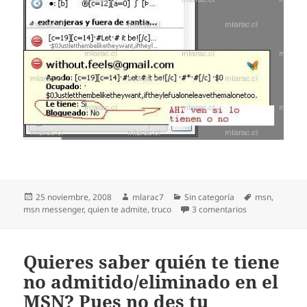
Publicado
Autor
Categorías
Etiquetas
25 noviembre, 2008
mlarac7
Sin categoría
msn
,
el
en Saber quien 
msn messenger
,
quien te admite
,
truco
3 comentarios
Quieres saber quién te tiene
no admitido/eliminado en el
MSN? Pues no des tu