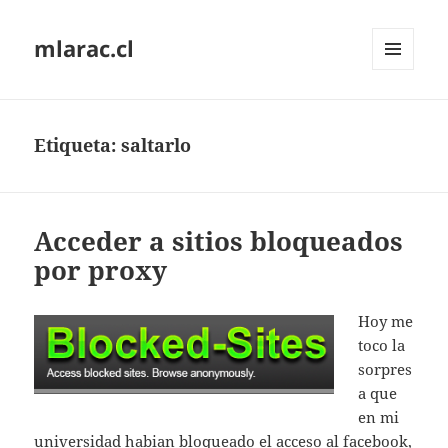
mlarac.cl
MENÚ
Y
WIDGETS
Etiqueta:
saltarlo
Acceder a sitios bloqueados
por proxy
Hoy me
toco la
sorpres
a que
en mi
universidad habian bloqueado el acceso al facebook,