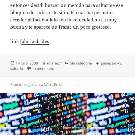
entonces decidi buscar un metodo para saltarme ese
bloqueo descubri este sitio. El cual me permitio
acceder al facebook lo feo la velocidad no es muy
buena y te aparece un frame un poco grotesco.
link|
blocked sites
Publicado
Autor
Categorías
Etiquetas
14 julio, 2008
mlarac7
Sin categoría
pasar
,
proxy
,
el
en Acceder a sitios bloqueados por proxy
saltarlo
1 comentario
Funciona gracias a WordPress