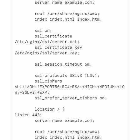
        server_name example.com;

        root /usr/share/nginx/www;

        index index.html index.htm;

        ssl on;

        ssl_certificate 
/etc/nginx/ssl/server.crt;

        ssl_certificate_key 
/etc/nginx/ssl/server.key;

        ssl_session_timeout 5m;

        ssl_protocols SSLv3 TLSv1;

        ssl_ciphers 
ALL:!ADH:!EXPORT56:RC4+RSA:+HIGH:+MEDIUM:+LO
W:+SSLv3:+EXP;

        ssl_prefer_server_ciphers on;

        location / {

listen 443;

        server_name example.com;

        root /usr/share/nginx/www;

        index index.html index.htm;
