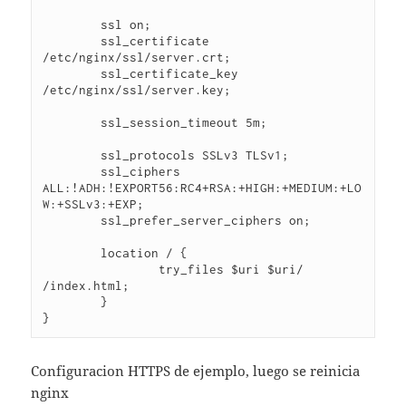
        ssl on;

        ssl_certificate 
/etc/nginx/ssl/server.crt;

        ssl_certificate_key 
/etc/nginx/ssl/server.key;

        ssl_session_timeout 5m;

        ssl_protocols SSLv3 TLSv1;

        ssl_ciphers 
ALL:!ADH:!EXPORT56:RC4+RSA:+HIGH:+MEDIUM:+LO
W:+SSLv3:+EXP;

        ssl_prefer_server_ciphers on;

        location / {

                try_files $uri $uri/ 
/index.html;

        }

}
Configuracion HTTPS de ejemplo, luego se reinicia
nginx