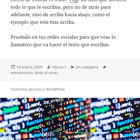
todo lo que le escribas, pero no de atrás para
adelante, sino de arriba hacia abajo, como el
ejemplo que esta mas arriba.
Pruebalo en tus redes sociales para que veas lo
llamativo que va hacer el texto que escribas.
Publicado
Autor
Categorías
Etiquetas
14 enero, 2009
mlarac7
Sin categoría
el
entretencion
,
texto al reves
Funciona gracias a WordPress