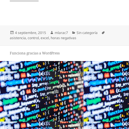
Publicado
Autor
Categorías
Etiquetas
4 septiembre, 2015
mlarac7
Sin categoría
el
asistencia
,
control
,
excel
,
horas negativas
Funciona gracias a WordPress